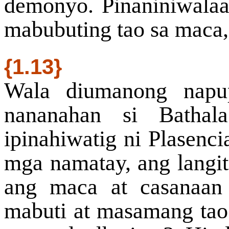
demonyo. Pinaniniwala
mabubuting tao sa maca,
{1.13}
Wala diumanong napup
nananahan si Bathal
ipinahiwatig ni Plasenc
mga namatay, ang langit 
ang maca at casanaan
mabuti at masamang tao.