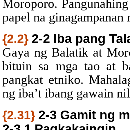
Moroporo. Pangunahing 
papel na ginagampanan n
2-2 Iba pang Ta
{2.2}
Gaya ng Balatik at Mor
bituin sa mga tao at 
pangkat etniko. Mahala
ng iba’t ibang gawain nil
2-3 Gamit ng m
{2.31}
2-3.1 Pagkakaingin