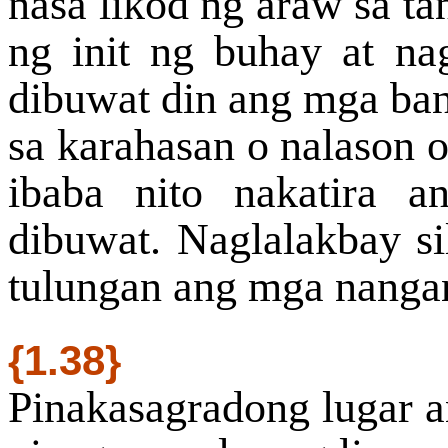
nasa likod ng araw sa ta
ng init ng buhay at na
dibuwat din ang mga ban
sa karahasan o nalason 
ibaba nito nakatira 
dibuwat. Naglalakbay si
tulungan ang mga nanga
{1.38}
Pinakasagradong lugar 