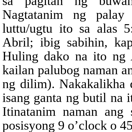
sa pagitan ng buwan
Nagtatanim ng palay
luttu/ugtu ito sa ala
Abril; ibig sabihin, k
Huling dako na ito ng
kailan palubog naman an
ng dilim). Nakakalikha
isang ganta ng butil na 
Itinatanim naman ang 
posisyong 9 o’clock o 4