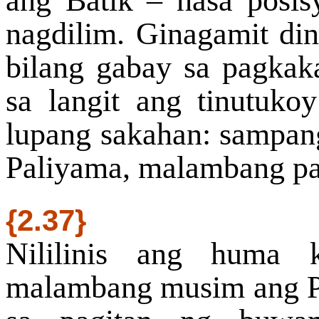
ang Batik – nasa posis
nagdilim. Ginagamit d
bilang gabay sa pagkak
sa langit ang tinutuk
lupang sakahan: sampan
Paliyama, malambang pal
{2.37}
Nililinis ang huma 
malambang musim ang Pa