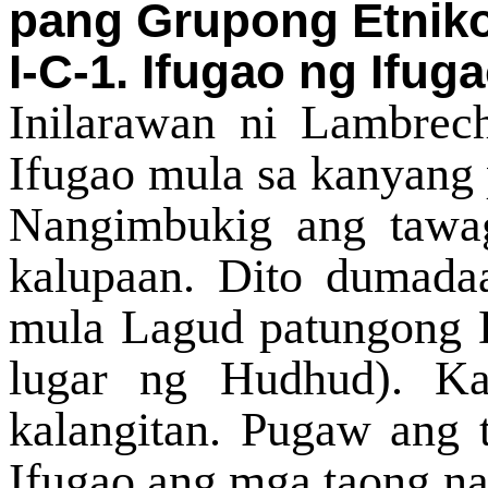
pang Grupong Etnik
I-C-1. Ifugao ng Ifug
Inilarawan ni Lambrec
Ifugao mula sa kanyang
Nangimbukig ang tawag
kalupaan. Dito dumada
mula Lagud patungong D
lugar ng Hudhud). Ka
kalangitan. Pugaw ang 
Ifugao ang mga taong na