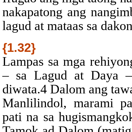
nakapatong ang nangim
lagud at mataas sa dako
{1.32}
Lampas sa mga rehiyong
– sa Lagud at Daya –
diwata.4 Dalom ang tawa
Manlilindol, marami p
pati na sa hugismangkok
Tamok ad Dalom (matiga