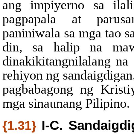
ang impiyerno sa ila
pagpapala at parus
paniniwala sa mga tao s
din, sa halip na maw
dinakikitangnilalang n
rehiyon ng sandaigdigan
pagbabagong ng Kristi
mga sinaunang Pilipino.
I-C. Sandaigdi
{1.31}