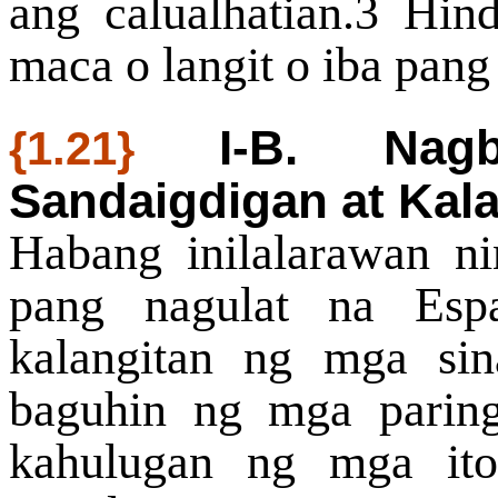
ang calualhatian.3 Hin
maca o langit o iba pang 
I-B. Nag
{1.21}
Sandaigdigan at Kal
Habang inilalarawan ni
pang nagulat na Espa
kalangitan ng mga sin
baguhin ng mga parin
kahulugan ng mga ito