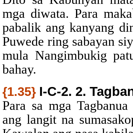
mga diwata. Para makab
pabalik ang kanyang d
Puwede ring sabayan siy
mula Nangimbukig pat
bahay.
I-C-2. 2. Tagb
{1.35}
Para sa mga Tagbanua 
ang langit na sumasakop