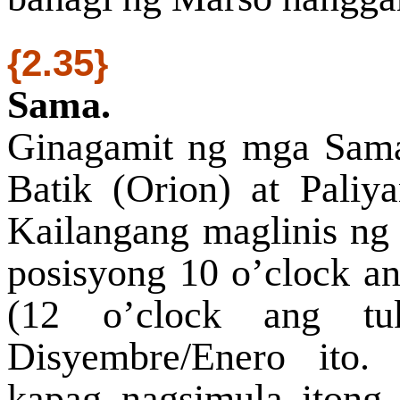
{2.35}
Sama.
Ginagamit ng mga Sama
Batik (Orion) at Pali
Kailangang maglinis ng
posisyong 10 o’clock an
(12 o’clock ang tu
Disyembre/Enero ito
kapag nagsimula itong