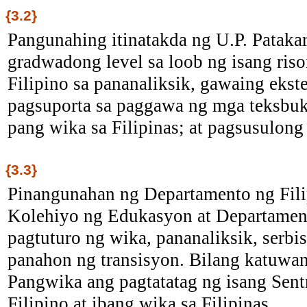
{3.2}
Pangunahing itinatakda ng U.P. Pataka
gradwadong level sa loob ng isang ris
Filipino sa pananaliksik, gawaing ekst
pagsuporta sa paggawa ng mga teksbuk 
pang wika sa Filipinas; at pagsusulong
{3.3}
Pinangunahan ng Departamento ng Filipi
Kolehiyo ng Edukasyon at Departament
pagtuturo ng wika, pananaliksik, serb
panahon ng transisyon. Bilang katuwan
Pangwika ang pagtatatag ng isang Sent
Filipino at ibang wika sa Filipinas.