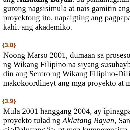
gurong nagsisimula at nais gamitin an
proyektong ito, napaigting ang pagpap
kahit ang akademiko.
{3.8}
Noong Marso 2001, dumaan sa proseso 
ng Wikang Filipino na siyang susubayb
din ang Sentro ng Wikang Filipino-Di
makokoordineyt ang mga proyekto at m
{3.9}
Mula 2001 hanggang 2004, ay ipinagpa
proyekto tulad ng
Aklatang Bayan
, Sa
<i>Daluyan</i>, at mga kumperensiya a