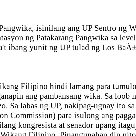
angwika, isinilang ang UP Sentro ng W
syon ng Patakarang Pangwika sa level n
a't ibang yunit ng UP tulad ng Los BaÃ±
kang Filipino hindi lamang para tumul
ganapin ang pambansang wika. Sa loob 
o. Sa labas ng UP, nakipag-ugnay ito 
on Commission) para isulong ang paggam
ilang kongresista at senador upang itag
 Wikang Filipino. Pinangunahan din nit