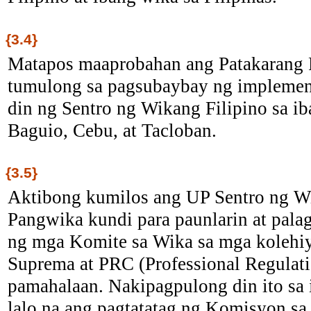
{3.4}
Matapos maaprobahan ang Patakarang P
tumulong sa pagsubaybay ng implementa
din ng Sentro ng Wikang Filipino sa ib
Baguio, Cebu, at Tacloban.
{3.5}
Aktibong kumilos ang UP Sentro ng Wi
Pangwika kundi para paunlarin at pala
ng mga Komite sa Wika sa mga kolehiy
Suprema at PRC (Professional Regulati
pamahalaan. Nakipagpulong din ito sa 
lalo na ang pagtatatag ng Komisyon sa