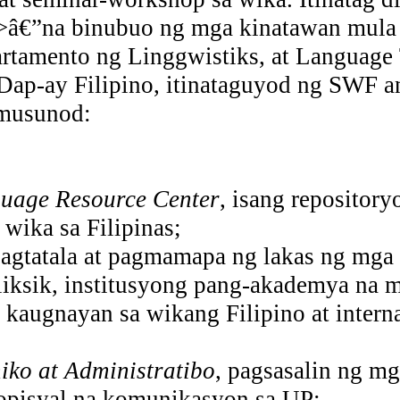
i>â€”na binubuo ng mga kinatawan mula
partamento ng Linggwistiks, at Language
ap-ay Filipino, itinataguyod ng SWF an
umusunod:
nguage Resource Center
, isang repository
 wika sa Filipinas;
 pagtatala at pagmamapa ng lakas ng mga
iksik, institusyong pang-akademya na m
augnayan sa wikang Filipino at intern
ko at Administratibo
, pagsasalin ng m
 opisyal na komunikasyon sa UP;