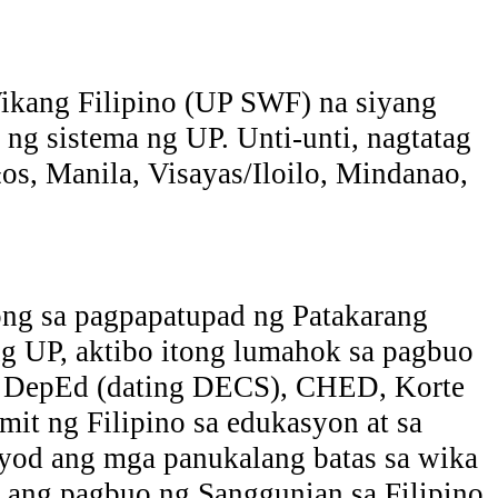
ikang Filipino (UP SWF) na siyang
g sistema ng UP. Unti-unti, nagtatag
os, Manila, Visayas/Iloilo, Mindanao,
ong sa pagpapatupad ng Patakarang
ng UP, aktibo itong lumahok sa pagbuo
sa DepEd (dating DECS), CHED, Korte
it ng Filipino sa edukasyon at sa
uyod ang mga panukalang batas sa wika
o ang pagbuo ng Sanggunian sa Filipino