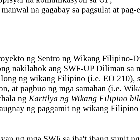
 manwal na gagabay sa pagsulat at pag-e
proyekto ng Sentro ng Wikang Filipino-
ong nakilahok ang SWF-UP Diliman sa m
long ng wikang Filipino (i.e. EO 210),
on, at pagbuo ng mga samahan (i.e. Wik
thala ng
Kartilya ng Wikang Filipino b
augnay ng paggamit ng wikang Filipino 
ayan ng mga SWF sa iba't ibang yunit 