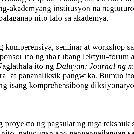
-akademyang institusyon na nagtuturo n
palaganap nito lalo sa akademya.
 kumperensiya, seminar at workshop sa p
sponsor ito ng iba't ibang lektyur-forum
aglathala ito ng
Daluyan: Journal ng 
al at pananaliksik pangwika. Bumuo ito 
o ang isang komprehensibong diksiyonary
proyekto ng pagsulat ng mga teksbuk sa 
 nito, natugunan ang pangangailangan 