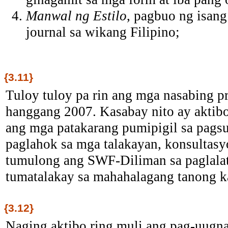
Manwal ng Estilo
, pagbuo ng isang
journal sa wikang Filipino;
{3.11}
Tuloy tuloy pa rin ang mga nasabing 
hanggang 2007. Kasabay nito ay aktib
ang mga patakarang pumipigil sa pagsu
paglahok sa mga talakayan, konsultasy
tumulong ang SWF-Diliman sa paglala
tumatalakay sa mahahalagang tanong k
{3.12}
Naging aktibo ring muli ang pag-uugn