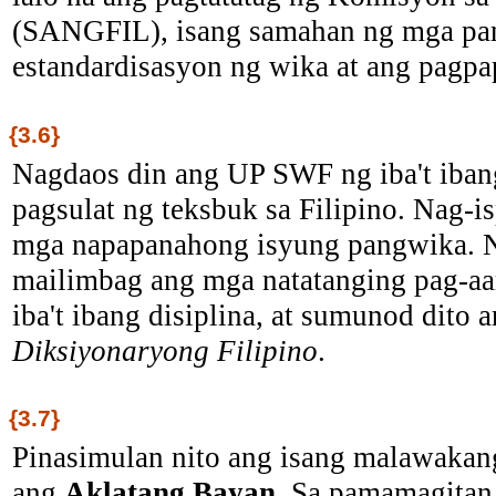
(SANGFIL), isang samahan ng mga pang
estandardisasyon ng wika at ang pagpa
{3.6}
Nagdaos din ang UP SWF ng iba't ibang
pagsulat ng teksbuk sa Filipino. Nag-i
mga napapanahong isyung pangwika. N
mailimbag ang mga natatanging pag-aar
iba't ibang disiplina, at sumunod dit
Diksiyonaryong Filipino
.
{3.7}
Pinasimulan nito ang isang malawakang 
ang
Aklatang Bayan
. Sa pamamagitan