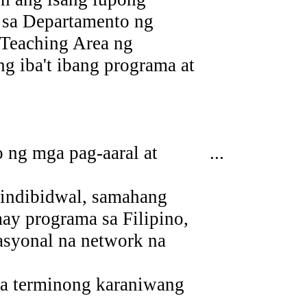
 sa Departamento ng
 Teaching Area ng
g iba't ibang programa at
o ng mga pag-aaral at
...
 indibidwal, samahang
ay programa sa Filipino,
asyonal na network na
ga terminong karaniwang