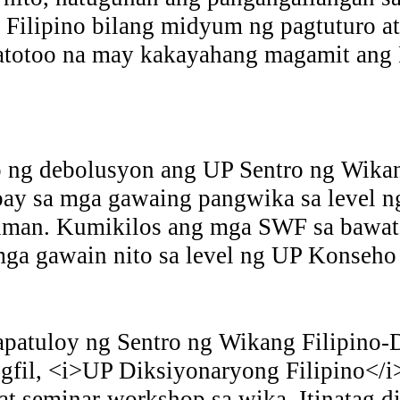
g Filipino bilang midyum ng pagtuturo 
atotoo na may kakayahang magamit ang Fi
ng debolusyon ang UP Sentro ng Wikang
ay sa mga gawaing pangwika sa level ng 
liman. Kumikilos ang mga SWF sa bawat 
ga gawain nito sa level ng UP Konseho 
patuloy ng Sentro ng Wikang Filipino
ngfil, <i>UP Diksiyonaryong Filipino</i
t seminar-workshop sa wika. Itinatag d