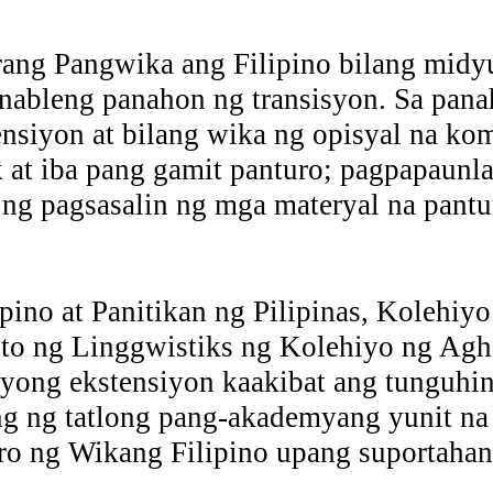
rang Pangwika ang Filipino bilang midyu
onableng panahon ng transisyon. Sa pana
ensiyon at bilang wika ng opisyal na ko
at iba pang gamit panturo; pagpapaunlad
 ng pagsasalin ng mga materyal na pantu
no at Panitikan ng Pilipinas, Kolehiyo 
o ng Linggwistiks ng Kolehiyo ng Agha
isyong ekstensiyon kaakibat ang tunguhi
g ng tatlong pang-akademyang yunit na n
ro ng Wikang Filipino upang suportaha