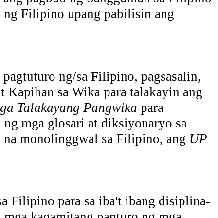
g Filipino upang pabilisin ang
agtuturo ng/sa Filipino, pagsasalin,
 at Kapihan sa Wika para talakayin ang
mga Talakayang Pangwika
para
ng mga glosari at diksiyonaryo sa
o na monolinggwal sa Filipino, ang
UP
Filipino para sa iba't ibang disiplina-
sa mga kagamitang panturo ng mga