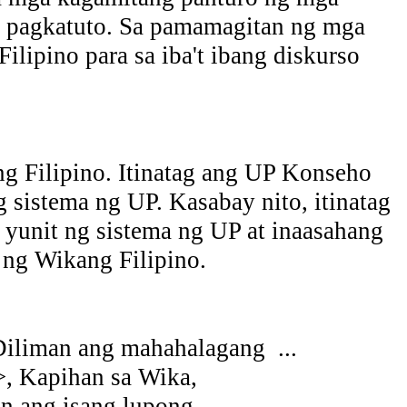
at pagkatuto. Sa pamamagitan ng mga
lipino para sa iba't ibang diskurso
 Filipino. Itinatag ang UP Konseho
sistema ng UP. Kasabay nito, itinatag
yunit ng sistema ng UP at inaasahang
ng Wikang Filipino.
-Diliman ang mahahalagang
...
>, Kapihan sa Wika,
in ang isang lupong