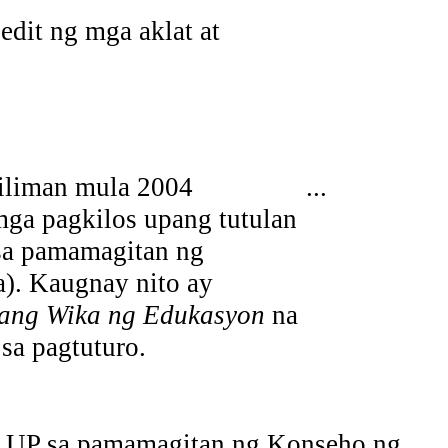
edit ng mga aklat at
Diliman mula 2004
...
ga pagkilos upang tutulan
 sa pamamagitan ng
a). Kaugnay nito ay
ilang Wika ng Edukasyon
na
sa pagtuturo.
ng UP sa pamamagitan ng Konseho ng