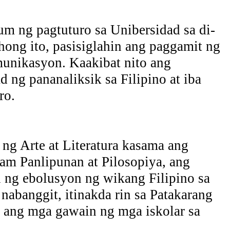
m ng pagtuturo sa Unibersidad sa di-
hong ito, pasisiglahin ang paggamit ng
munikasyon. Kaakibat nito ang
 ng pananaliksik sa Filipino at iba
ro.
ng Arte at Literatura kasama ang
m Panlipunan at Pilosopiya, ang
n ng ebolusyon ng wikang Filipino sa
abanggit, itinakda rin sa Patakarang
n ang mga gawain ng mga iskolar sa