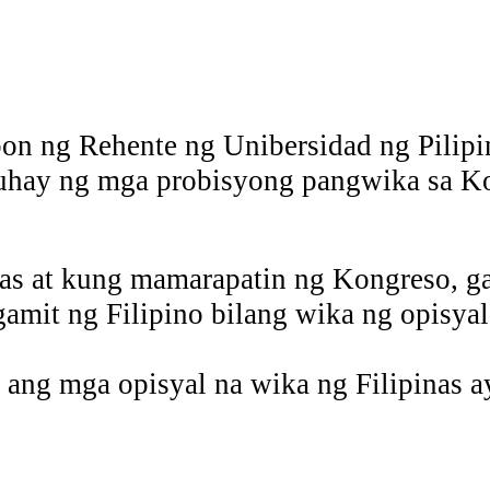
n ng Rehente ng Unibersidad ng Pilipi
uhay ng mga probisyong pangwika sa Kon
tas at kung mamarapatin ng Kongreso, 
amit ng Filipino bilang wika ng opisya
 ang mga opisyal na wika ng Filipinas ay